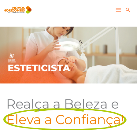
Skip
Pesq
to
content
Realça a Beleza e
Eleva a Confiança!