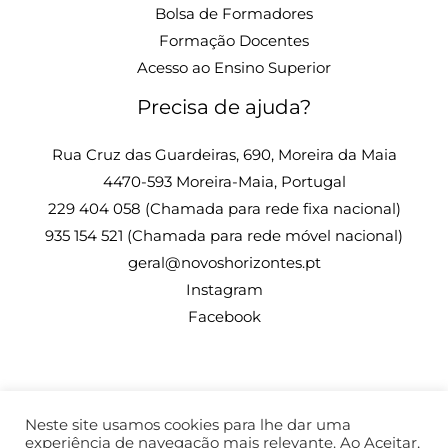
Bolsa de Formadores
Formação Docentes
Acesso ao Ensino Superior
Precisa de ajuda?
Rua Cruz das Guardeiras, 690, Moreira da Maia
4470-593 Moreira-Maia, Portugal
229 404 058 (Chamada para rede fixa nacional)
935 154 521 (Chamada para rede móvel nacional)
geral@novoshorizontes.pt
Instagram
Facebook
Neste site usamos cookies para lhe dar uma
© 2026 Escola Profissional Novos Horizontes| Todos os
experiência de navegação mais relevante. Ao Aceitar,