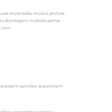
turas encenadas, música, pintura,
sta abordagem multidisciplinar
s com:
 expressem opiniões, questionem
tica, consciente e criativa.