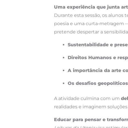
Uma experiência que junta art
Durante esta sessão, os alunos t
poesia e uma curta-metragem —
pretende despertar a sensibilid
Sustentabilidade e prese
Direitos Humanos e respo
A importância da arte 
Os desafios geopolític
A atividade culmina com um
de
realidades e imaginem soluções 
Educar para pensar e transfor
Leituras da Utopia
visa estimular