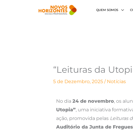
Skip
QUEM SOMOS
C
to
content
“Leituras da Utop
5 de Dezembro, 2025
/
Notícias
No dia
24 de novembro
, os alu
Utopia”
, uma iniciativa formativ
ação, promovida pelas
Leituras 
Auditório da Junta de Fregues