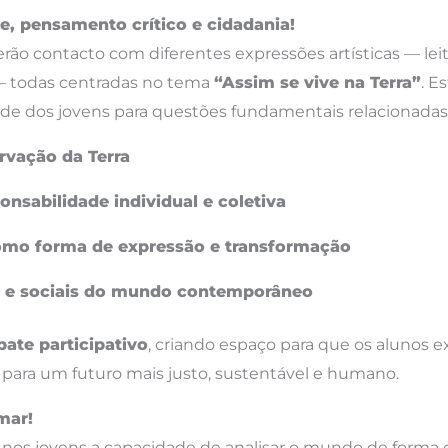
e, pensamento crítico e cidadania!
erão contacto com diferentes expressões artísticas — lei
 todas centradas no tema
“Assim se vive na Terra”
. E
ade dos jovens para questões fundamentais relacionada
rvação da Terra
nsabilidade individual e coletiva
como forma de expressão e transformação
os e sociais do mundo contemporâneo
bate participativo
, criando espaço para que os alunos
para um futuro mais justo, sustentável e humano.
mar!
 nos jovens a capacidade de analisar o mundo de forma crí