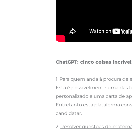
ChatGPT: cinco coisas incrívei
1.
Para quem anda à procura de
Esta é possivelmente uma das f
personalizado e uma carta de ap
Entretanto esta plataforma cons
candidatar.
2.
Resolver questões de matemá