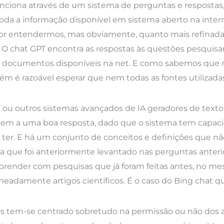
unciona através de um sistema de perguntas e respostas
 toda a informação disponível em sistema aberto na inte
or entendermos, mas obviamente, quanto mais refinada f
o. O chat GPT encontra as respostas às questões pesquis
os documentos disponíveis na net. E como sabemos que n
ém é razoável esperar que nem todas as fontes utilizadas
u outros sistemas avançados de IA geradores de texto 
gem a uma boa resposta, dado que o sistema tem capac
 ter. E há um conjunto de conceitos e definições que nã
que foi anteriormente levantado nas perguntas anterior
prender com pesquisas que já foram feitas antes, no me
eadamente artigos científicos. É o caso do Bing chat q
 tem-se centrado sobretudo na permissão ou não dos a