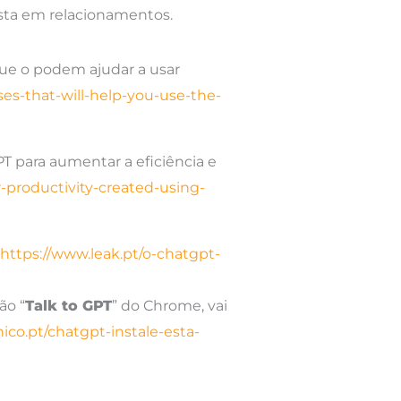
ista em relacionamentos.
que o podem ajudar a usar
es-that-will-help-you-use-the-
T para aumentar a eficiência e
r-productivity-created-using-
https://www.leak.pt/o-chatgpt-
ão “
Talk to GPT
” do Chrome, vai
ico.pt/chatgpt-instale-esta-