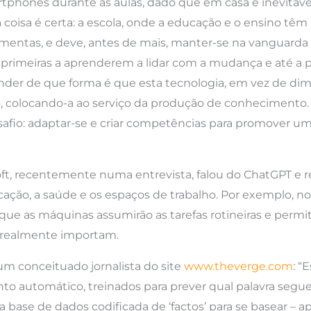
phones durante as aulas, dado que em casa é inevitáve
isa é certa: a escola, onde a educação e o ensino têm 
mentas, e deve, antes de mais, manter-se na vanguarda
as primeiras a aprenderem a lidar com a mudança e até a 
tender de que forma é que esta tecnologia, em vez de dim
, colocando-a ao serviço da produção de conhecimento. 
afio: adaptar-se e criar competências para promover um
oft, recentemente numa entrevista, falou do ChatGPT e r
ação, a saúde e os espaços de trabalho. Por exemplo, no 
ue as máquinas assumirão as tarefas rotineiras e permit
 realmente importam.
um conceituado jornalista do site
www.theverge.com
: “
o automático, treinados para prever qual palavra segue
base de dados codificada de ‘factos’ para se basear – a