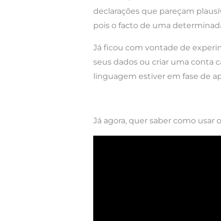
declarações que pareçam plausív
pois o facto de uma determinada 
Já ficou com vontade de experim
seus dados ou criar uma conta 
linguagem estiver em fase de a
Já agora, quer saber como usar 