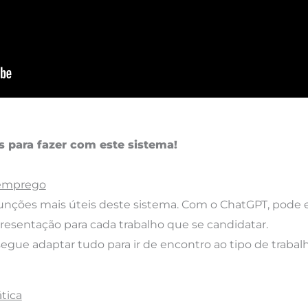
s para fazer com este sistema!
 emprego
unções mais úteis deste sistema. Com o ChatGPT, pode 
resentação para cada trabalho que se candidatar.
egue adaptar tudo para ir de encontro ao tipo de trabal
tica