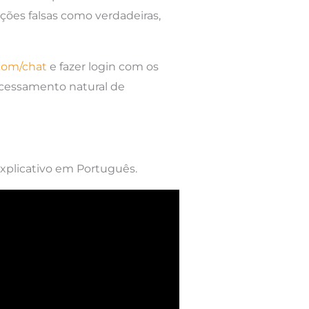
ções falsas como verdadeiras,
.com/chat
e fazer login com os
cessamento natural de
xplicativo em Português.