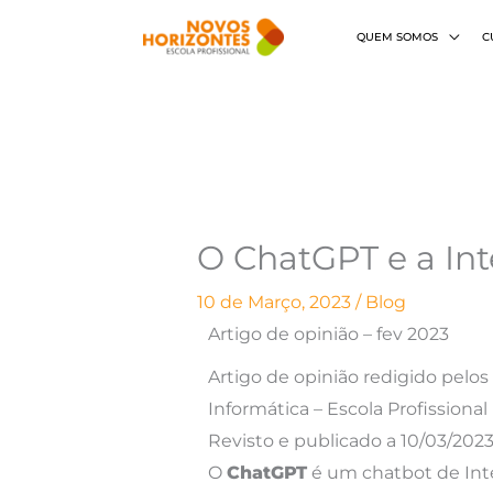
Skip
QUEM SOMOS
C
to
content
O ChatGPT e a Inte
10 de Março, 2023
/
Blog
Artigo de opinião – fev 2023
Artigo de opinião redigido pelo
Informática – Escola Profissiona
Revisto e publicado a 10/03/2023
O
ChatGPT
é um chatbot de Intel