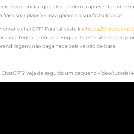
eis. Isso significa que eles tendem a apresentar informa
frase soar plausível não garante a sua factualidade”.
entar o chatGPT? Para tal basta ir a
https://chat.openai
caso não tenha nenhuma. Enquanto este sistema de pro
prendizagem, não paga nada pela versão de base.
o ChatGPT? Veja de seguida um pequeno vídeo/tutorial e