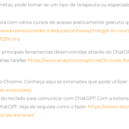
orretas, pode tornar-se um tipo de terapeuta ou especial
ista com vários cursos de acesso praticamente gratuito 
www.businessinsider.in/education/news/chatgpt-10-cours
37239.cms
 principais ferramentas desenvolvidas através do ChatGP
ias tarefas:
https://www.analyticsinsight.net/10-tools-fo
Chrome. Conheça aqui as extensões que pode utilizar:
as-extensoes/
.
 do teclado para comunicar com ChatGPT! Com a extens
hatGPT. Veja de seguida como o fazer:
https://www.i-tecn
ez-de-escrever/