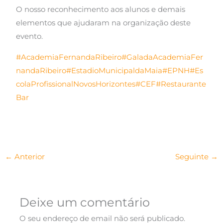
O nosso reconhecimento aos alunos e demais
elementos que ajudaram na organização deste
evento.
#AcademiaFernandaRibeiro
#GaladaAcademiaFer
nandaRibeiro
#EstadioMunicipaldaMaia
#EPNH
#Es
colaProfissionalNovosHorizontes
#CEF
#Restaurante
Bar
←
Anterior
Seguinte
→
Deixe um comentário
O seu endereço de email não será publicado.