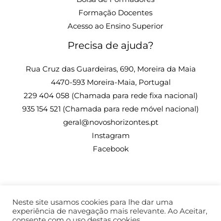
Formação Docentes
Acesso ao Ensino Superior
Precisa de ajuda?
Rua Cruz das Guardeiras, 690, Moreira da Maia
4470-593 Moreira-Maia, Portugal
229 404 058 (Chamada para rede fixa nacional)
935 154 521 (Chamada para rede móvel nacional)
geral@novoshorizontes.pt
Instagram
Facebook
Neste site usamos cookies para lhe dar uma
© 2026 Escola Profissional Novos Horizontes| Todos os
experiência de navegação mais relevante. Ao Aceitar,
consente com o uso destas cookies